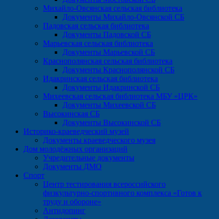
Михайло-Овсянская сельская библиотека
Документы Михайло-Овсянской СБ
Падовская сельская библиотека
Документы Падовской СБ
Марьевская сельская библиотека
Документы Марьевской СБ
Краснополянская сельская библиотека
Документы Краснополянской СБ
Идакринская сельская библиотека
Документы Идакринской СБ
Михеевская сельская библиотека МБУ «ЦРК»
Документы Михеевской СБ
Высокинская СБ
Документы Высокинской СБ
Историко-краеведческий музей
Документы краеведческого музея
Дом молодёжных организаций
Учредительные документы
Документы ДМО
Спорт
Центр тестирования всероссийского
физкультурно-спортивного комплекса «Готов к
труду и обороне»
Антидопинг