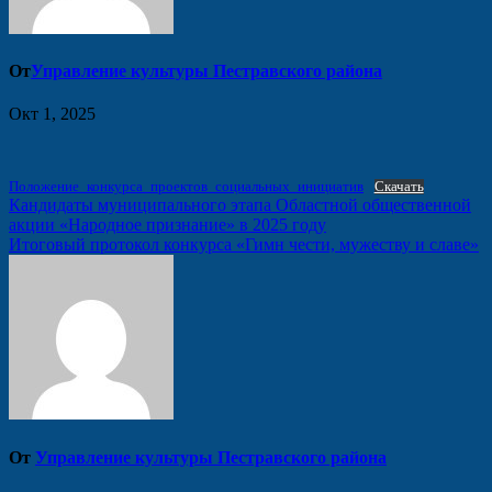
От
Управление культуры Пестравского района
Окт 1, 2025
Положение_конкурса_проектов_социальных_инициатив
Скачать
Навигация
Кандидаты муниципального этапа Областной общественной
акции «Народное признание» в 2025 году
по
Итоговый протокол конкурса «Гимн чести, мужеству и славе»
записям
От
Управление культуры Пестравского района