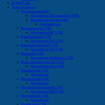
НОВОСТИ
Дома культуры
Пестравский РДК
Документы Пестравского РДК
Творческие коллективы
Дом комедии
Высокинский СДК
Документы ВС СДК
Идакринский СДК
Документы ИД СДК
Краснополянский СДК
Документы КП СДК
Майский СДК
Документы Майского СДК
Мало-Архангельский СДК
Документы МА СДК
Марьевский СДК
Документы
Михеевский СДК
Документы
Михайло-Овсянский СДК
Документы МО СДК
Мостовской СДК
Документы
Падовский СДК