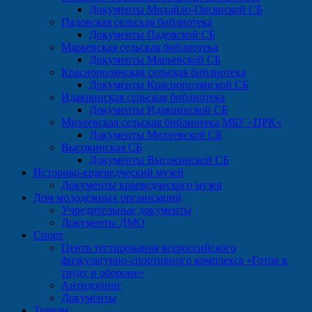
Документы Михайло-Овсянской СБ
Падовская сельская библиотека
Документы Падовской СБ
Марьевская сельская библиотека
Документы Марьевской СБ
Краснополянская сельская библиотека
Документы Краснополянской СБ
Идакринская сельская библиотека
Документы Идакринской СБ
Михеевская сельская библиотека МБУ «ЦРК»
Документы Михеевской СБ
Высокинская СБ
Документы Высокинской СБ
Историко-краеведческий музей
Документы краеведческого музея
Дом молодёжных организаций
Учредительные документы
Документы ДМО
Спорт
Центр тестирования всероссийского
физкультурно-спортивного комплекса «Готов к
труду и обороне»
Антидопинг
Документы
Туризм