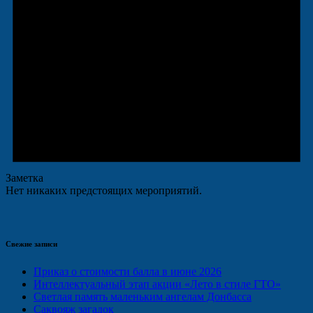
Заметка
Нет никаких предстоящих мероприятий.
Свежие записи
Приказ о стоимости балла в июне 2026
Интеллектуальный этап акции «Лето в стиле ГТО»
Светлая память маленьким ангелам Донбасса
Саквояж загадок