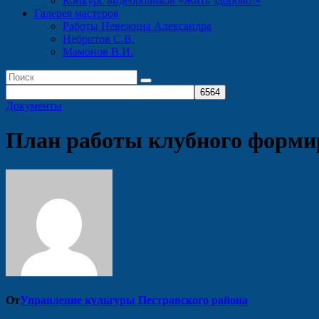
Конкурс видеороликов «Жить здорово!»
Галерея мастеров
Работы Невежина Александра
Небритов С.В.
Мамонов В.И.
Документы
План работы клубного формир
От
Управление культуры Пестравского района