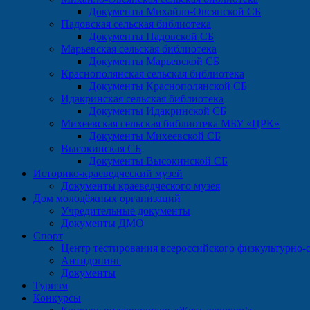
Документы Михайло-Овсянской СБ
Падовская сельская библиотека
Документы Падовской СБ
Марьевская сельская библиотека
Документы Марьевской СБ
Краснополянская сельская библиотека
Документы Краснополянской СБ
Идакринская сельская библиотека
Документы Идакринской СБ
Михеевская сельская библиотека МБУ «ЦРК»
Документы Михеевской СБ
Высокинская СБ
Документы Высокинской СБ
Историко-краеведческий музей
Документы краеведческого музея
Дом молодёжных организаций
Учредительные документы
Документы ДМО
Спорт
Центр тестирования всероссийского физкультурно-с
Антидопинг
Документы
Туризм
Конкурсы