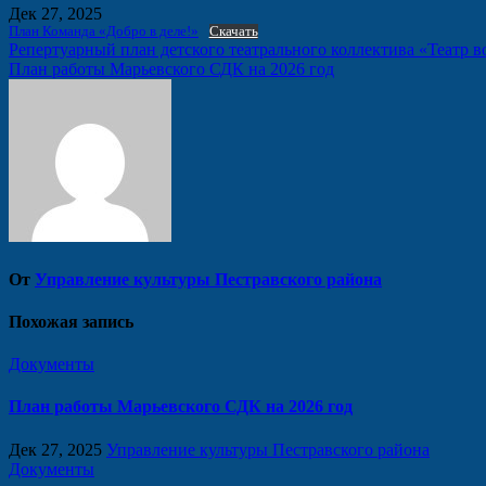
Дек 27, 2025
План Команда «Добро в деле!»
Скачать
Навигация
Репертуарный план детского театрального коллектива «Театр 
План работы Марьевского СДК на 2026 год
по
записям
От
Управление культуры Пестравского района
Похожая запись
Документы
План работы Марьевского СДК на 2026 год
Дек 27, 2025
Управление культуры Пестравского района
Документы