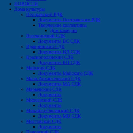
НОВОСТИ
Дома культуры
Пестравский РДК
Документы Пестравского РДК
Творческие коллективы
Дом комедии
Высокинский СДК
Документы ВС СДК
Идакринский СДК
Документы ИД СДК
Краснополянский СДК
Документы КП СДК
Майский СДК
Документы Майского СДК
Мало-Архангельский СДК
Документы МА СДК
Марьевский СДК
Документы
Михеевский СДК
Документы
Михайло-Овсянский СДК
Документы МО СДК
Мостовской СДК
Документы
Падовский СДК