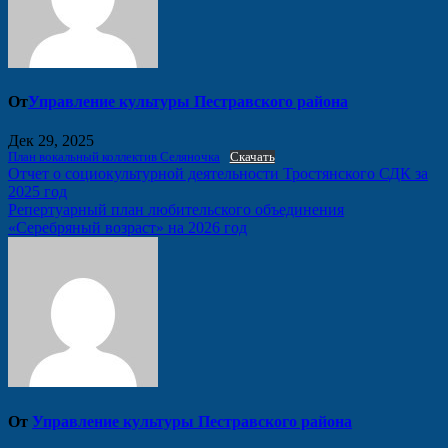
От
Управление культуры Пестравского района
Дек 29, 2025
План вокальный коллектив Селяночка
Скачать
Навигация
Отчет о социокультурной деятельности Тростянского СДК за
2025 год
по
Репертуарный план любительского объединения
записям
«Серебряный возраст» на 2026 год
От
Управление культуры Пестравского района