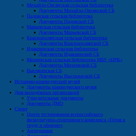
Михайло-Овсянская сельская библиотека
Документы Михайло-Овсянской СБ
Падовская сельская библиотека
Документы Падовской СБ
Марьевская сельская библиотека
Документы Марьевской СБ
Краснополянская сельская библиотека
Документы Краснополянской СБ
Идакринская сельская библиотека
Документы Идакринской СБ
Михеевская сельская библиотека МБУ «ЦРК»
Документы Михеевской СБ
Высокинская СБ
Документы Высокинской СБ
Историко-краеведческий музей
Документы краеведческого музея
Дом молодёжных организаций
Учредительные документы
Документы ДМО
Спорт
Центр тестирования всероссийского
физкультурно-спортивного комплекса «Готов к
труду и обороне»
Антидопинг