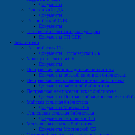
Документы
Тростянский СДК
Документы
Тяглоозёрский СДК
Документы
Тепловский сельский дом культуры
Документы ТП СДК
Библиотеки
Тяглоозёрская СБ
Документы Тяглоозёрской СБ
Малоархангельская СБ
Документы
Пестравская районная детская библиотека
Документы детской районной библиотеки
Пестравская центральная районная библиотека
Документы районной библиотеки
Пестравская межпоселенческая библиотека
Документы Пестравской межпоселенческой б
Майская сельская библиотека
Документы Майской СБ
Тёпловская сельская библиотека
Документы Тепловской СБ
Мостовская сельская библиотека
Документы Мостовской СБ
Михайло-Овсянская сельская библиотека