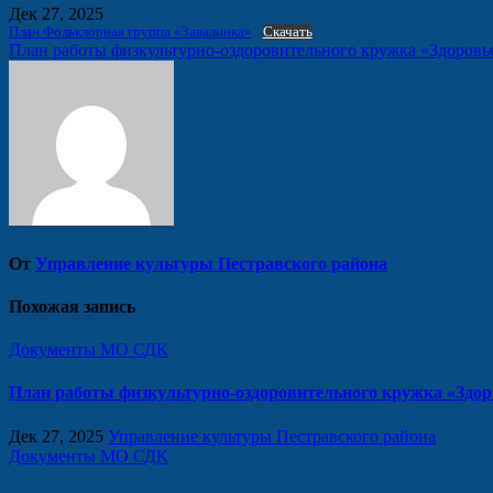
Дек 27, 2025
План Фольклорная группа «Завалинка»
Скачать
Навигация
План работы физкультурно-оздоровительного кружка «Здоровье
по
записям
От
Управление культуры Пестравского района
Похожая запись
Документы МО СДК
План работы физкультурно-оздоровительного кружка «Здоро
Дек 27, 2025
Управление культуры Пестравского района
Документы МО СДК