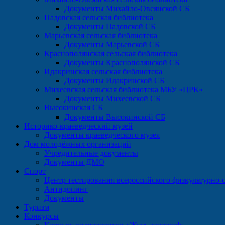
Документы Михайло-Овсянской СБ
Падовская сельская библиотека
Документы Падовской СБ
Марьевская сельская библиотека
Документы Марьевской СБ
Краснополянская сельская библиотека
Документы Краснополянской СБ
Идакринская сельская библиотека
Документы Идакринской СБ
Михеевская сельская библиотека МБУ «ЦРК»
Документы Михеевской СБ
Высокинская СБ
Документы Высокинской СБ
Историко-краеведческий музей
Документы краеведческого музея
Дом молодёжных организаций
Учредительные документы
Документы ДМО
Спорт
Центр тестирования всероссийского физкультурно-с
Антидопинг
Документы
Туризм
Конкурсы