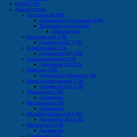
НОВОСТИ
Дома культуры
Пестравский РДК
Документы Пестравского РДК
Творческие коллективы
Дом комедии
Высокинский СДК
Документы ВС СДК
Идакринский СДК
Документы ИД СДК
Краснополянский СДК
Документы КП СДК
Майский СДК
Документы Майского СДК
Мало-Архангельский СДК
Документы МА СДК
Марьевский СДК
Документы
Михеевский СДК
Документы
Михайло-Овсянский СДК
Документы МО СДК
Мостовской СДК
Документы
Падовский СДК