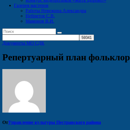
Конкурс видеороликов «Жить здорово!»
Галерея мастеров
Работы Невежина Александра
Небритов С.В.
Мамонов В.И.
Документы МО СДК
Репертуарный план фольклорн
От
Управление культуры Пестравского района