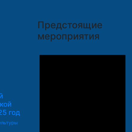
Предстоящие
мероприятия
й
кой
25 год
ультуры