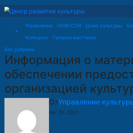
Перейти
к
содержимому
Управление
НОВОСТИ
Дома культуры
Би
Конкурсы
Галерея мастеров
Без рубрики
Информация о матер
обеспечении предост
организацией культу
От
Управление культур
Авг 30, 2021