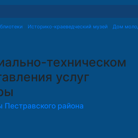
блиотеки
Историко-краеведческий музей
Дом моло
иально-техническом
авления услуг
ры
ы Пестравского района