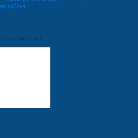
го района
 поля помечены
*