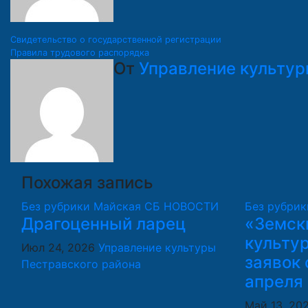
Навигация
Свидетельство о государственной регистрации
Правила трудового распорядка
по
От
Управление культур
записям
Похожая запись
Без рубрики
Майская СБ
НОВОСТИ
Без рубрик
Драгоценный ларец
«Земск
культу
Июл 24, 2026
Управление культуры
заявок 
Пестравского района
апреля
Май 13, 20