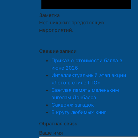
Заметка
Нет никаких предстоящих
мероприятий.
Свежие записи
Приказ о стоимости балла в
июне 2026
Интеллектуальный этап акции
«Лето в стиле ГТО»
Светлая память маленьким
ангелам Донбасса
Саквояж загадок
В кругу любимых книг
Обратная связь
Ваше имя