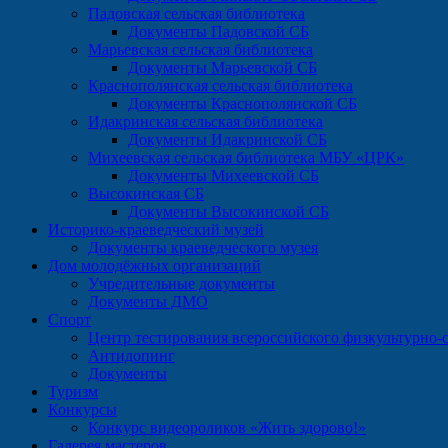
Падовская сельская библиотека
Документы Падовской СБ
Марьевская сельская библиотека
Документы Марьевской СБ
Краснополянская сельская библиотека
Документы Краснополянской СБ
Идакринская сельская библиотека
Документы Идакринской СБ
Михеевская сельская библиотека МБУ «ЦРК»
Документы Михеевской СБ
Высокинская СБ
Документы Высокинской СБ
Историко-краеведческий музей
Документы краеведческого музея
Дом молодёжных организаций
Учредительные документы
Документы ДМО
Спорт
Центр тестирования всероссийского физкультурно-с
Антидопинг
Документы
Туризм
Конкурсы
Конкурс видеороликов «Жить здорово!»
Галерея мастеров