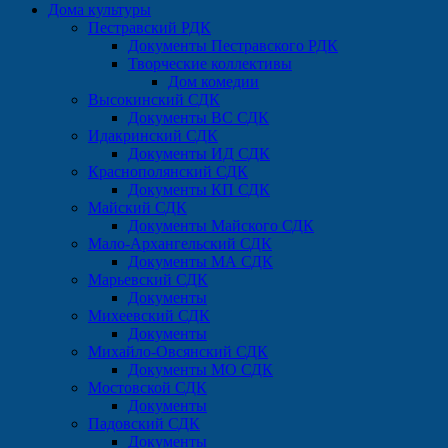
Дома культуры
Пестравский РДК
Документы Пестравского РДК
Творческие коллективы
Дом комедии
Высокинский СДК
Документы ВС СДК
Идакринский СДК
Документы ИД СДК
Краснополянский СДК
Документы КП СДК
Майский СДК
Документы Майского СДК
Мало-Архангельский СДК
Документы МА СДК
Марьевский СДК
Документы
Михеевский СДК
Документы
Михайло-Овсянский СДК
Документы МО СДК
Мостовской СДК
Документы
Падовский СДК
Документы