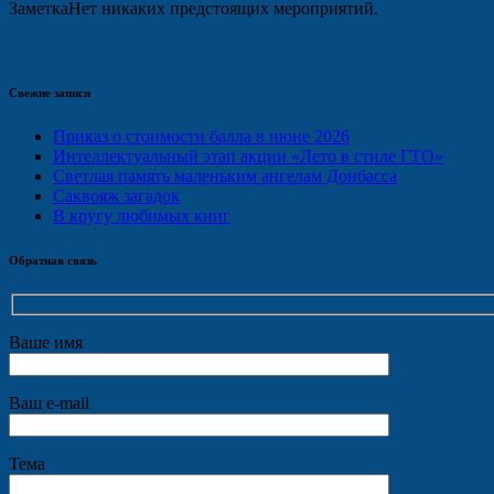
Заметка
Нет никаких предстоящих мероприятий.
Свежие записи
Приказ о стоимости балла в июне 2026
Интеллектуальный этап акции «Лето в стиле ГТО»
Светлая память маленьким ангелам Донбасса
Саквояж загадок
В кругу любимых книг
Обратная связь
Ваше имя
Ваш e-mail
Тема