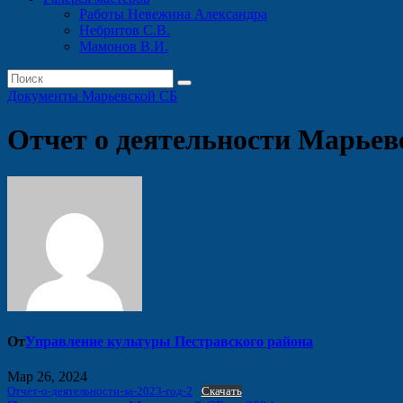
Работы Невежина Александра
Небритов С.В.
Мамонов В.И.
Документы Марьевской СБ
Отчет о деятельности Марьевс
От
Управление культуры Пестравского района
Мар 26, 2024
Отчет-о-деятельности-за-2023-год-2
Скачать