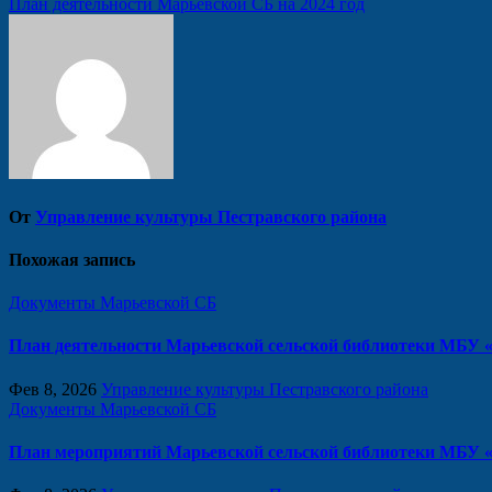
Навигация
План деятельности Марьевской СБ на 2024 год
по
записям
От
Управление культуры Пестравского района
Похожая запись
Документы Марьевской СБ
План деятельности Марьевской сельской библиотеки МБУ «
Фев 8, 2026
Управление культуры Пестравского района
Документы Марьевской СБ
План мероприятий Марьевской сельской библиотеки МБУ «Ц