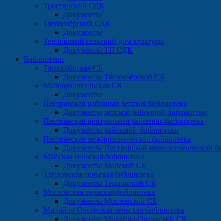
Тростянский СДК
Документы
Тяглоозёрский СДК
Документы
Тепловский сельский дом культуры
Документы ТП СДК
Библиотеки
Тяглоозёрская СБ
Документы Тяглоозёрской СБ
Малоархангельская СБ
Документы
Пестравская районная детская библиотека
Документы детской районной библиотеки
Пестравская центральная районная библиотека
Документы районной библиотеки
Пестравская межпоселенческая библиотека
Документы Пестравской межпоселенческой б
Майская сельская библиотека
Документы Майской СБ
Тёпловская сельская библиотека
Документы Тепловской СБ
Мостовская сельская библиотека
Документы Мостовской СБ
Михайло-Овсянская сельская библиотека
Документы Михайло-Овсянской СБ