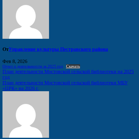
От
Управление культуры Пестравского района
Фев 8, 2026
Отчет о деятельногсти за 2025 год
Скачать
Навигация
План деятельности Мостовской сельской библиотеки на 2025
год
по
План деятельности Мостовской сельской библиотеки МБУ
записям
«ЦРК» на 2026 г.