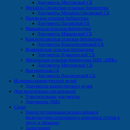
Документы Мостовской СБ
Михайло-Овсянская сельская библиотека
Документы Михайло-Овсянской СБ
Падовская сельская библиотека
Документы Падовской СБ
Марьевская сельская библиотека
Документы Марьевской СБ
Краснополянская сельская библиотека
Документы Краснополянской СБ
Идакринская сельская библиотека
Документы Идакринской СБ
Михеевская сельская библиотека МБУ «ЦРК»
Документы Михеевской СБ
Высокинская СБ
Документы Высокинской СБ
Историко-краеведческий музей
Документы краеведческого музея
Дом молодёжных организаций
Учредительные документы
Документы ДМО
Спорт
Центр тестирования всероссийского
физкультурно-спортивного комплекса «Готов к
труду и обороне»
Антидопинг