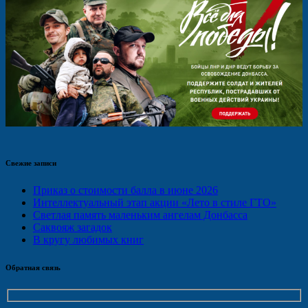
Свежие записи
Приказ о стоимости балла в июне 2026
Интеллектуальный этап акции «Лето в стиле ГТО»
Светлая память маленьким ангелам Донбасса
Саквояж загадок
В кругу любимых книг
Обратная связь