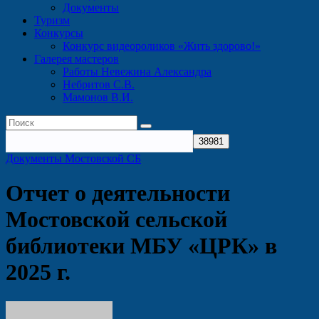
Документы
Туризм
Конкурсы
Конкурс видеороликов «Жить здорово!»
Галерея мастеров
Работы Невежина Александра
Небритов С.В.
Мамонов В.И.
Документы Мостовской СБ
Отчет о деятельности
Мостовской сельской
библиотеки МБУ «ЦРК» в
2025 г.