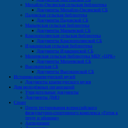
Михайло-Овсянская сельская библиотека
Документы Михайло-Овсянской СБ
Падовская сельская библиотека
Документы Падовской СБ
Марьевская сельская библиотека
Документы Марьевской СБ
Краснополянская сельская библиотека
Документы Краснополянской СБ
Идакринская сельская библиотека
Документы Идакринской СБ
Михеевская сельская библиотека МБУ «ЦРК»
Документы Михеевской СБ
Высокинская СБ
Документы Высокинской СБ
Историко-краеведческий музей
Документы краеведческого музея
Дом молодёжных организаций
Учредительные документы
Документы ДМО
Спорт
Центр тестирования всероссийского
физкультурно-спортивного комплекса «Готов к
труду и обороне»
Антидопинг