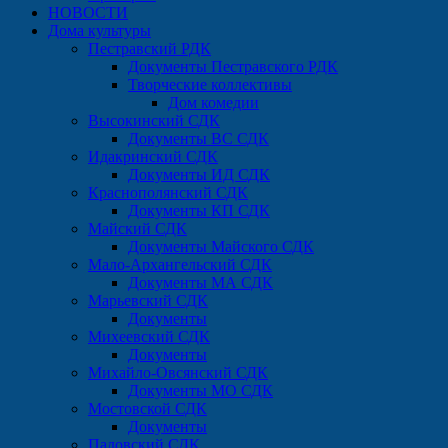
НОВОСТИ
Дома культуры
Пестравский РДК
Документы Пестравского РДК
Творческие коллективы
Дом комедии
Высокинский СДК
Документы ВС СДК
Идакринский СДК
Документы ИД СДК
Краснополянский СДК
Документы КП СДК
Майский СДК
Документы Майского СДК
Мало-Архангельский СДК
Документы МА СДК
Марьевский СДК
Документы
Михеевский СДК
Документы
Михайло-Овсянский СДК
Документы МО СДК
Мостовской СДК
Документы
Падовский СДК