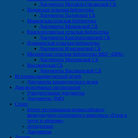
Документы Михайло-Овсянской СБ
Падовская сельская библиотека
Документы Падовской СБ
Марьевская сельская библиотека
Документы Марьевской СБ
Краснополянская сельская библиотека
Документы Краснополянской СБ
Идакринская сельская библиотека
Документы Идакринской СБ
Михеевская сельская библиотека МБУ «ЦРК»
Документы Михеевской СБ
Высокинская СБ
Документы Высокинской СБ
Историко-краеведческий музей
Документы краеведческого музея
Дом молодёжных организаций
Учредительные документы
Документы ДМО
Спорт
Центр тестирования всероссийского
физкультурно-спортивного комплекса «Готов к
труду и обороне»
Антидопинг
Документы
Туризм