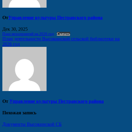
От
Управление культуры Пестравского района
Дек 30, 2025
План мероприятий на 2026 год
Скачать
Навигация
План деятельности Высокинской сельской библиотеки на
2026 год
по
записям
От
Управление культуры Пестравского района
Похожая запись
Документы Высокинской СБ