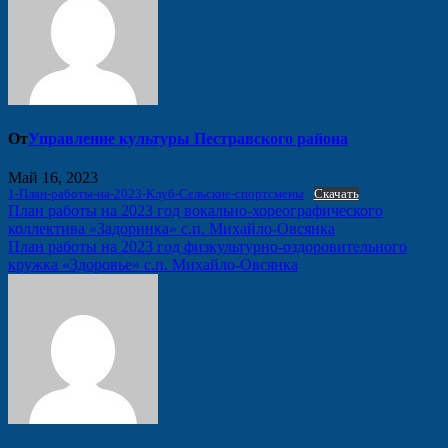
От
Управление культуры Пестравского района
Май 16, 2023
1-План-работы-на-2023-Клуб-Сельские-спортсмены
Скачать
Навигация
План работы на 2023 год вокально-хореографического
коллектива «Задоринка» с.п. Михайло-Овсянка
по
План работы на 2023 год физкультурно-оздоровительного
записям
кружка «Здоровье» с.п. Михайло-Овсянка