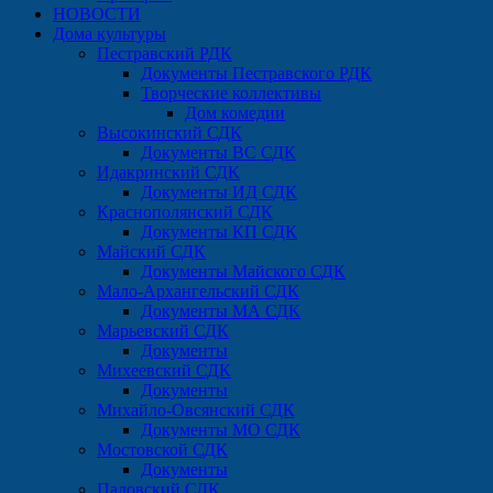
НОВОСТИ
Дома культуры
Пестравский РДК
Документы Пестравского РДК
Творческие коллективы
Дом комедии
Высокинский СДК
Документы ВС СДК
Идакринский СДК
Документы ИД СДК
Краснополянский СДК
Документы КП СДК
Майский СДК
Документы Майского СДК
Мало-Архангельский СДК
Документы МА СДК
Марьевский СДК
Документы
Михеевский СДК
Документы
Михайло-Овсянский СДК
Документы МО СДК
Мостовской СДК
Документы
Падовский СДК