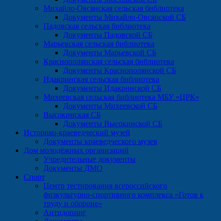
Михайло-Овсянская сельская библиотека
Документы Михайло-Овсянской СБ
Падовская сельская библиотека
Документы Падовской СБ
Марьевская сельская библиотека
Документы Марьевской СБ
Краснополянская сельская библиотека
Документы Краснополянской СБ
Идакринская сельская библиотека
Документы Идакринской СБ
Михеевская сельская библиотека МБУ «ЦРК»
Документы Михеевской СБ
Высокинская СБ
Документы Высокинской СБ
Историко-краеведческий музей
Документы краеведческого музея
Дом молодёжных организаций
Учредительные документы
Документы ДМО
Спорт
Центр тестирования всероссийского
физкультурно-спортивного комплекса «Готов к
труду и обороне»
Антидопинг