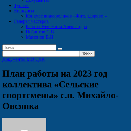
Документы
Туризм
Конкурсы
Конкурс видеороликов «Жить здорово!»
Галерея мастеров
Работы Невежина Александра
Небритов С.В.
Мамонов В.И.
Документы МО СДК
План работы на 2023 год
коллектива «Сельские
спортсмены» с.п. Михайло-
Овсянка