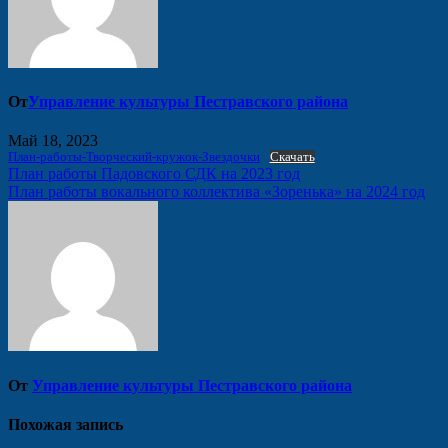
От
Управление культуры Пестравского района
Май 18, 2023
План-работы-Творческий-кружок-Звездочки
Скачать
Навигация
План работы Падовского СДК на 2023 год
План работы вокального коллектива «Зоренька» на 2024 год
по
записям
От
Управление культуры Пестравского района
Похожая запись