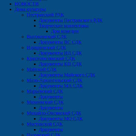
НОВОСТИ
Дома культуры
Пестравский РДК
Документы Пестравского РДК
Творческие коллективы
Дом комедии
Высокинский СДК
Документы ВС СДК
Идакринский СДК
Документы ИД СДК
Краснополянский СДК
Документы КП СДК
Майский СДК
Документы Майского СДК
Мало-Архангельский СДК
Документы МА СДК
Марьевский СДК
Документы
Михеевский СДК
Документы
Михайло-Овсянский СДК
Документы МО СДК
Мостовской СДК
Документы
Падовский СДК