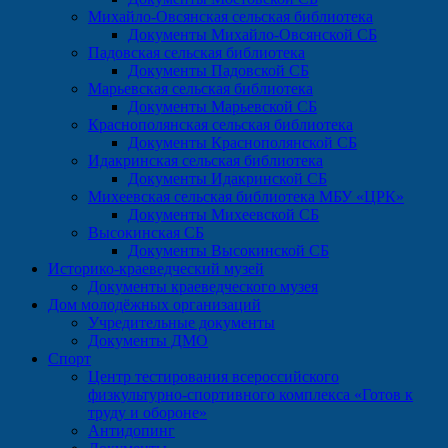
Михайло-Овсянская сельская библиотека
Документы Михайло-Овсянской СБ
Падовская сельская библиотека
Документы Падовской СБ
Марьевская сельская библиотека
Документы Марьевской СБ
Краснополянская сельская библиотека
Документы Краснополянской СБ
Идакринская сельская библиотека
Документы Идакринской СБ
Михеевская сельская библиотека МБУ «ЦРК»
Документы Михеевской СБ
Высокинская СБ
Документы Высокинской СБ
Историко-краеведческий музей
Документы краеведческого музея
Дом молодёжных организаций
Учредительные документы
Документы ДМО
Спорт
Центр тестирования всероссийского
физкультурно-спортивного комплекса «Готов к
труду и обороне»
Антидопинг