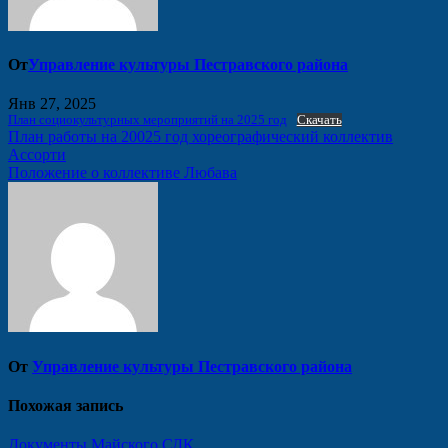
От
Управление культуры Пестравского района
Янв 27, 2025
План социокультурных мероприятий на 2025 год
Скачать
Навигация
План работы на 20025 год хореографический коллектив
Ассорти
по
Положение о коллективе Любава
записям
От
Управление культуры Пестравского района
Похожая запись
Документы Майского СДК