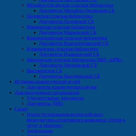
Михайло-Овсянская сельская библиотека
Документы Михайло-Овсянской СБ
Падовская сельская библиотека
Документы Падовской СБ
Марьевская сельская библиотека
Документы Марьевской СБ
Краснополянская сельская библиотека
Документы Краснополянской СБ
Идакринская сельская библиотека
Документы Идакринской СБ
Михеевская сельская библиотека МБУ «ЦРК»
Документы Михеевской СБ
Высокинская СБ
Документы Высокинской СБ
Историко-краеведческий музей
Документы краеведческого музея
Дом молодёжных организаций
Учредительные документы
Документы ДМО
Спорт
Центр тестирования всероссийского
физкультурно-спортивного комплекса «Готов к
труду и обороне»
Антидопинг