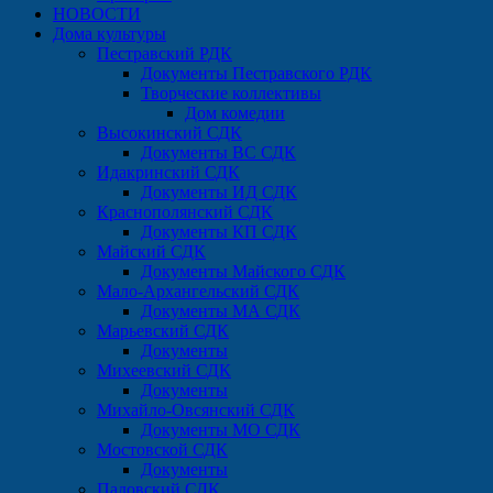
НОВОСТИ
Дома культуры
Пестравский РДК
Документы Пестравского РДК
Творческие коллективы
Дом комедии
Высокинский СДК
Документы ВС СДК
Идакринский СДК
Документы ИД СДК
Краснополянский СДК
Документы КП СДК
Майский СДК
Документы Майского СДК
Мало-Архангельский СДК
Документы МА СДК
Марьевский СДК
Документы
Михеевский СДК
Документы
Михайло-Овсянский СДК
Документы МО СДК
Мостовской СДК
Документы
Падовский СДК