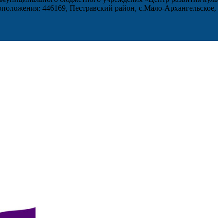
оложения: 446169, Пестравский район, с.Мало-Архангельское, 