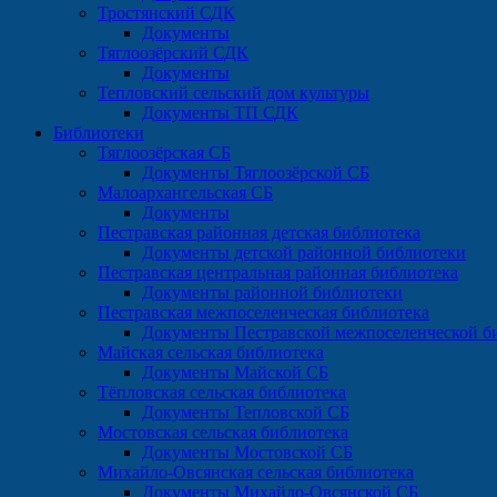
Тростянский СДК
Документы
Тяглоозёрский СДК
Документы
Тепловский сельский дом культуры
Документы ТП СДК
Библиотеки
Тяглоозёрская СБ
Документы Тяглоозёрской СБ
Малоархангельская СБ
Документы
Пестравская районная детская библиотека
Документы детской районной библиотеки
Пестравская центральная районная библиотека
Документы районной библиотеки
Пестравская межпоселенческая библиотека
Документы Пестравской межпоселенческой б
Майская сельская библиотека
Документы Майской СБ
Тёпловская сельская библиотека
Документы Тепловской СБ
Мостовская сельская библиотека
Документы Мостовской СБ
Михайло-Овсянская сельская библиотека
Документы Михайло-Овсянской СБ