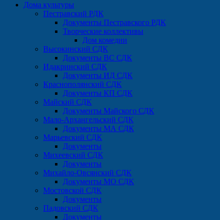
Дома культуры
Пестравский РДК
Документы Пестравского РДК
Творческие коллективы
Дом комедии
Высокинский СДК
Документы ВС СДК
Идакринский СДК
Документы ИД СДК
Краснополянский СДК
Документы КП СДК
Майский СДК
Документы Майского СДК
Мало-Архангельский СДК
Документы МА СДК
Марьевский СДК
Документы
Михеевский СДК
Документы
Михайло-Овсянский СДК
Документы МО СДК
Мостовской СДК
Документы
Падовский СДК
Документы