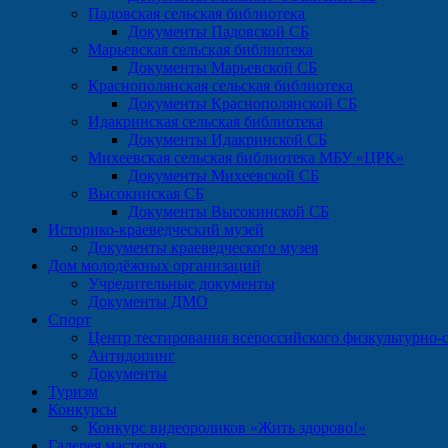
Падовская сельская библиотека
Документы Падовской СБ
Марьевская сельская библиотека
Документы Марьевской СБ
Краснополянская сельская библиотека
Документы Краснополянской СБ
Идакринская сельская библиотека
Документы Идакринской СБ
Михеевская сельская библиотека МБУ «ЦРК»
Документы Михеевской СБ
Высокинская СБ
Документы Высокинской СБ
Историко-краеведческий музей
Документы краеведческого музея
Дом молодёжных организаций
Учредительные документы
Документы ДМО
Спорт
Центр тестирования всероссийского физкультурно-с
Антидопинг
Документы
Туризм
Конкурсы
Конкурс видеороликов «Жить здорово!»
Галерея мастеров