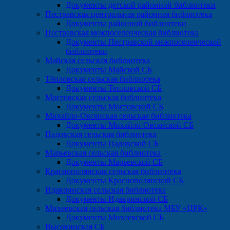
Документы детской районной библиотеки
Пестравская центральная районная библиотека
Документы районной библиотеки
Пестравская межпоселенческая библиотека
Документы Пестравской межпоселенческой
библиотеки
Майская сельская библиотека
Документы Майской СБ
Тёпловская сельская библиотека
Документы Тепловской СБ
Мостовская сельская библиотека
Документы Мостовской СБ
Михайло-Овсянская сельская библиотека
Документы Михайло-Овсянской СБ
Падовская сельская библиотека
Документы Падовской СБ
Марьевская сельская библиотека
Документы Марьевской СБ
Краснополянская сельская библиотека
Документы Краснополянской СБ
Идакринская сельская библиотека
Документы Идакринской СБ
Михеевская сельская библиотека МБУ «ЦРК»
Документы Михеевской СБ
Высокинская СБ