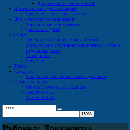
Документы Высокинской СБ
Историко-краеведческий музей
Документы краеведческого музея
Дом молодёжных организаций
Учредительные документы
Документы ДМО
Спорт
Центр тестирования всероссийского
физкультурно-спортивного комплекса «Готов к
труду и обороне»
Антидопинг
Документы
Туризм
Конкурсы
Конкурс видеороликов «Жить здорово!»
Галерея мастеров
Работы Невежина Александра
Небритов С.В.
Мамонов В.И.
Рубрика:
Документы