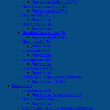
Документы Майского СДК
Мало-Архангельский СДК
Документы МА СДК
Марьевский СДК
Документы
Михеевский СДК
Документы
Михайло-Овсянский СДК
Документы МО СДК
Мостовской СДК
Документы
Падовский СДК
Документы
Тростянский СДК
Документы
Тяглоозёрский СДК
Документы
Тепловский сельский дом культуры
Документы ТП СДК
Библиотеки
Тяглоозёрская СБ
Документы Тяглоозёрской СБ
Малоархангельская СБ
Документы
Пестравская районная детская библиотека