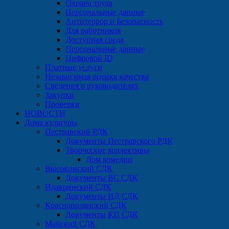
Охрана труда
Персональные данные
Антитеррор и Безопасность
Для работников
Доступная среда
Персональные данные
Цифровой ID
Платные услуги
Независимая оценка качества
Сведения о руководителях
Закупки
Проверки
НОВОСТИ
Дома культуры
Пестравский РДК
Документы Пестравского РДК
Творческие коллективы
Дом комедии
Высокинский СДК
Документы ВС СДК
Идакринский СДК
Документы ИД СДК
Краснополянский СДК
Документы КП СДК
Майский СДК