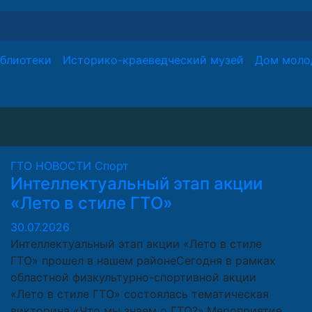
блиотеки
Историко-краеведческий музей
Дом моло
ГТО
НОВОСТИ
Спорт
Интеллектуальный этап акции
«Лето в стиле ГТО»
30.07.2026
Интеллектуальный этап акции «Лето в стиле
ГТО» прошел в нашем районеСегодня в рамках
областной физкультурно-спортивной акции
«Лето в стиле ГТО» состоялась тематическая
викторина «Что мы знаем о ГТО?».Мероприятие