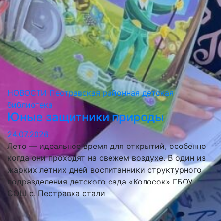
НОВОСТИ
Пестравская районная детская
библиотека
Юные защитники природы
24.07.2026
Лето — идеальное время для открытий, особенно
когда они проходят на свежем воздухе. В один из
жарких летних дней воспитанники структурного
подразделения детского сада «Колосок» ГБОУ
СОШ с. Пестравка стали