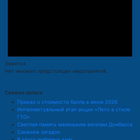
Заметка
Нет никаких предстоящих мероприятий.
Свежие записи
Приказ о стоимости балла в июне 2026
Интеллектуальный этап акции «Лето в стиле
ГТО»
Светлая память маленьким ангелам Донбасса
Саквояж загадок
В кругу любимых книг