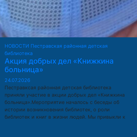
НОВОСТИ
Пестравская районная детская
библиотека
Акция добрых дел «Книжкина
больница»
24.07.2026
Пестравксая районная детская библиотека
приняли участие в акции добрых дел «Книжкина
больница».Мероприятие началось с беседы об
истории возникновения библиотек, о роли
библиотек и книг в жизни людей. Мы привыкли к